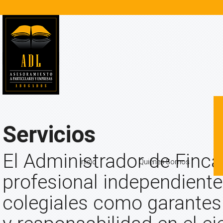
Servicios
El Administrador de Finca
Inicio
Quiénes Somos
profesional independiente
colegiales como garantes 