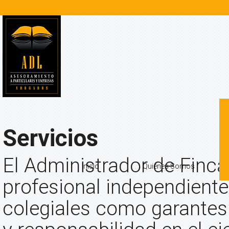
Servicios
El Administrador de Finca
Inicio
Quiénes Somos
profesional independiente
colegiales como garantes 