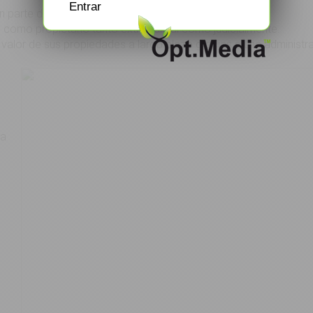
Entrar
an parte de sus responsabilidades.
 como propietario tanto extrajudicial como judicialmente.
valor de sus propiedades a largo plazo gracias a una administra
ra