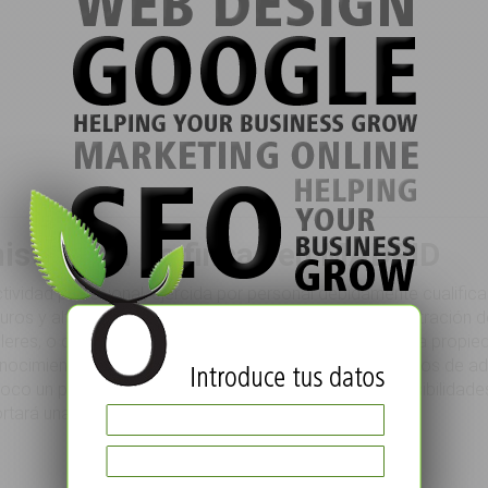
stración de fincas en MADRID
ctividad profesional, ejercida por personal debidamente cualific
eguros y altamente cualificados. Ya se trate de la administrac
ileres, o de reclamaciones judiciales relacionadas con la propied
cimientos y experiencia a su servicio. Nos ocuparemos de ad
poco un problema, nuestros costes se ajustan a sus posibilidade
rtará una reducción de los gastos.