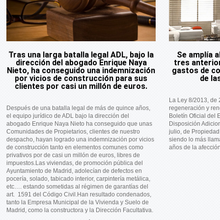
Tras una larga batalla legal ADL, bajo la
Se amplía al
dirección del abogado Enrique Naya
tres anterio
Nieto, ha conseguido una indemnización
gastos de co
por vicios de construcción para sus
de la
clientes por casi un millón de euros.
La Ley 8/2013, de 2
Después de una batalla legal de más de quince años,
regeneración y ren
el equipo jurídico de ADL bajo la dirección del
Boletín Oficial del
abogado Enrique Naya Nieto ha conseguido que unas
Disposición Adicio
Comunidades de Propietarios, clientes de nuestro
julio, de Propiedad
despacho, hayan logrado una indemnización por vicios
siendo lo más llama
de construcción tanto en elementos comunes como
años de la afecció
privativos por de casi un millón de euros, libres de
impuestos.Las viviendas, de promoción pública del
Ayuntamiento de Madrid, adolecían de defectos en
pocería, solado, tabicado interior, carpintería metálica,
etc…. estando sometidas al régimen de garantías del
art. 1591 del Código Civil.Han resultado condenados,
tanto la Empresa Municipal de la Vivienda y Suelo de
Madrid, como la constructora y la Dirección Facultativa.