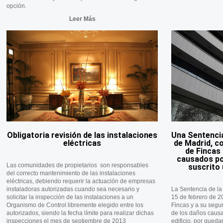
opción.
Leer Más
Obligatoria revisión de las instalaciones
Una Sentencia
eléctricas
de Madrid, c
de Fincas
causados por
Las comunidades de propietarios son responsables
suscrito 
del correcto mantenimiento de las instalaciones
eléctricas, debiendo requerir la actuación de empresas
instaladoras autorizadas cuando sea necesario y
La Sentencia de la
solicitar la inspección de las instalaciones a un
15 de febrero de 2
Organismo de Control libremente elegido entre los
Fincas y a su segur
autorizados, siendo la fecha límite para realizar dichas
de los daños causa
inspecciones el mes de septiembre de 2013
edificio, por quedar