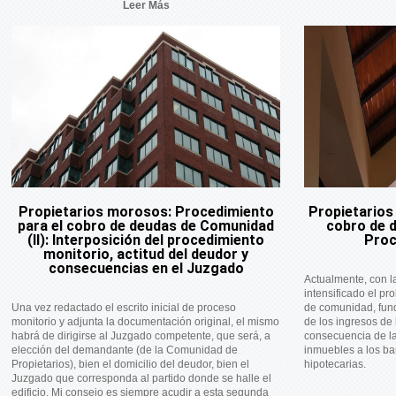
Leer Más
Propietarios morosos: Procedimiento
Propietarios
para el cobro de deudas de Comunidad
cobro de 
(II): Interposición del procedimiento
Proc
monitorio, actitud del deudor y
consecuencias en el Juzgado
Actualmente, con l
intensificado el p
Una vez redactado el escrito inicial de proceso
de comunidad, fun
monitorio y adjunta la documentación original, el mismo
de los ingresos de
habrá de dirigirse al Juzgado competente, que será, a
consecuencia de l
elección del demandante (de la Comunidad de
inmuebles a los b
Propietarios), bien el domicilio del deudor, bien el
hipotecarias.
Juzgado que corresponda al partido donde se halle el
edificio. Mi consejo es siempre acudir a esta segunda