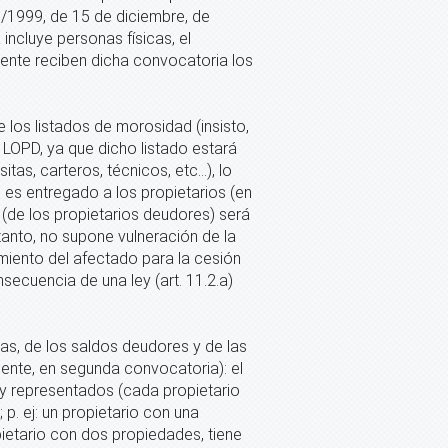
5/1999, de 15 de diciembre, de
incluye personas físicas, el
ente reciben dicha convocatoria los
de los listados de morosidad (insisto,
 LOPD, ya que dicho listado estará
s, carteros, técnicos, etc...), lo
o es entregado a los propietarios (en
 (de los propietarios deudores) será
tanto, no supone vulneración de la
miento del afectado para la cesión
ecuencia de una ley (art. 11.2.a)
as, de los saldos deudores y de las
ente, en segunda convocatoria): el
 y representados (cada propietario
p. ej: un propietario con una
pietario con dos propiedades, tiene