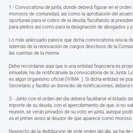
1.- Convocatoria de junta, donde deberá figurar en el orden d
morosos de comunidad, así como la aprobación del acuerdo 
oportunas para el cobro de la deuda, facultando al preside
para pleitos así como para la designación de abogados y 
Lo más adecuado parece que dicha convocatoria sea la de la
además de la renovación de cargos directivos de la Comun
las cuentas de la misma.
Debe recordarse aquí que si una entidad financiera es propie
inmueble, ha de notificársele la convocatoria de la Junta. 
es algún organismo oficial (IVIMA...). Si dicha entidad se p
Secretario y facilitó un domicilio de notificaciones, deberá re
2.- Junto con el orden del día deberá facilitarse el listado d
importe de su deuda, con el apercibimiento de que, si no sal
reunión, se verán privados de su voto en junta, aunque podrá
es el primer aviso al deudor de que aparece como moroso e
Respecto de la distribución de este orden del día, se ha de