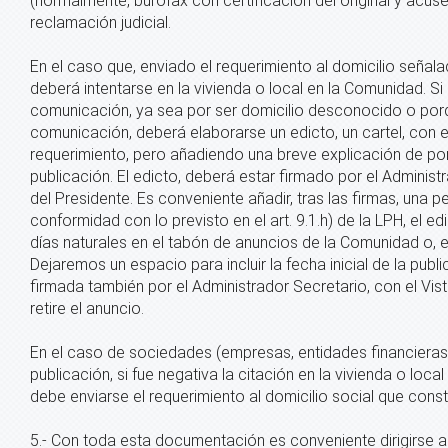
(normalmente, burofax con certificación del original y acuse 
reclamación judicial.
En el caso que, enviado el requerimiento al domicilio señal
deberá intentarse en la vivienda o local en la Comunidad. Si
comunicación, ya sea por ser domicilio desconocido o por
comunicación, deberá elaborarse un edicto, un cartel, con 
requerimiento, pero añadiendo una breve explicación de po
publicación. El edicto, deberá estar firmado por el Administ
del Presidente. Es conveniente añadir, tras las firmas, una 
conformidad con lo previsto en el art. 9.1.h) de la LPH, el e
días naturales en el tabón de anuncios de la Comunidad o, en
Dejaremos un espacio para incluir la fecha inicial de la publica
firmada también por el Administrador Secretario, con el Vi
retire el anuncio.
En el caso de sociedades (empresas, entidades financieras, e
publicación, si fue negativa la citación en la vivienda o local
debe enviarse el requerimiento al domicilio social que const
5.- Con toda esta documentación es conveniente dirigirse 